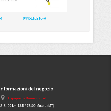
-R
0445110216-R
Informazioni del negozio
Papapietro Domenico srl
S.S. 99 km 13,5 / 75100 Matera (MT)