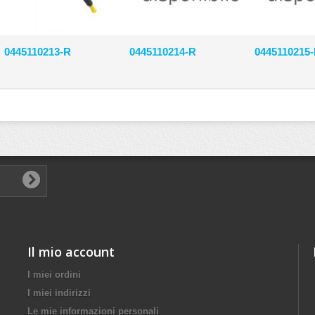
0445110213-R
0445110214-R
0445110215
Il mio account
I miei ordini
I miei indirizzi
Le mie informazioni personali