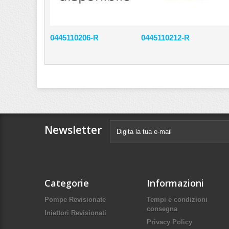
0445110206-R
0445110212-R
Newsletter
Categorie
Informazioni
Pompe Revisionate
Tempi e condizioni
consegna
Iniettori Revisionati
Privacy Policy